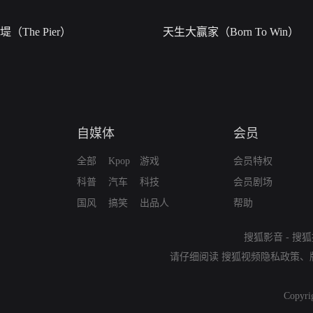
堤（The Pier）
天生大赢家（Born To Win）
自媒体
会员
全部
Kpop
游戏
会员特权
科普
汽车
科技
会员剧场
国风
搞笑
出品人
帮助
搜狐影音
-
搜狐
请仔细阅读
搜狐视频隐私政策
、
Copyri