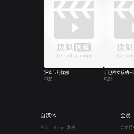
狂欢节的忧郁
听巴西女孩纳米
电影
电影
自媒体
会员
全部
Kpop
游戏
会员特