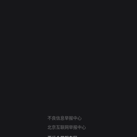
网络暴力有害信息举报
不良信息举报中心
12318 文化市场举报
北京互联网举报中心
算法推荐专项举报