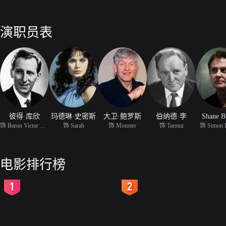
演职员表
彼得·库欣
玛德琳·史密斯
大卫·鲍罗斯
伯纳德·李
Shane B
饰 Baron Victor Franken
饰 Sarah
饰 Monster
饰 Tarmut
饰 Simon 
电影排行榜
2
3