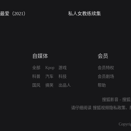
最爱（2021）
私人女教练续集
自媒体
会员
全部
Kpop
游戏
会员特权
科普
汽车
科技
会员剧场
国风
搞笑
出品人
帮助
搜狐影音
-
搜狐
请仔细阅读
搜狐视频隐私政策
、
Copyri