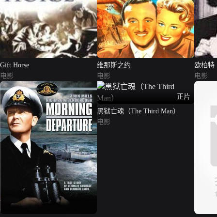
Gift Horse
维那斯之约
欧柏特
电影
电影
电影
正片
黑狱亡魂（The Third Man）
电影