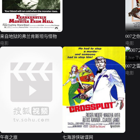
来自地狱的弗兰肯斯坦与怪物
007之你
电影
Die）
电影
007之雷
Twice
电影
午夜之旅
七海游侠破谍网