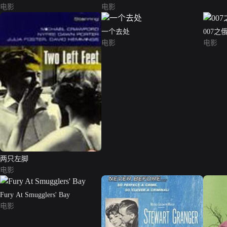
电影
电影
一个去处
007之
电影
电影
两只左脚
电影
Fury At Smugglers' Bay
电影