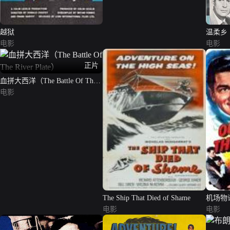
越狱
温柔乡
电影
电影
正片
血拼大西洋（The Battle Of The
River Plate）
电影
The Ship That Died of Shame
机场物
电影
电影