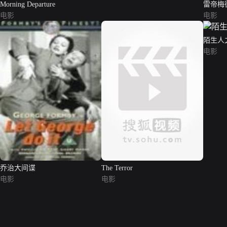
Morning Departure
雷帝梅
电影
电影
陌生人
电影
乔治大间谍
The Terror
电影
电影