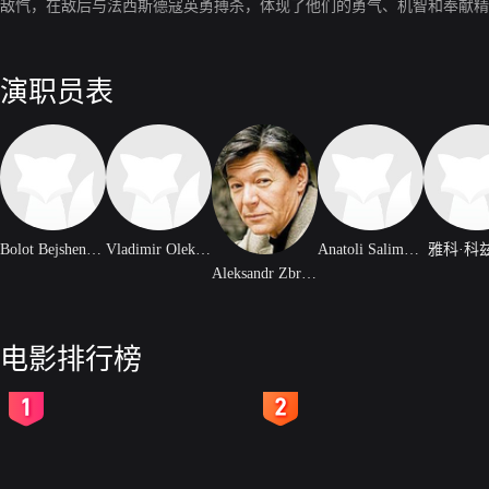
敌忾，在敌后与法西斯德寇英勇搏杀，体现了他们的勇气、机智和奉献精
演职员表
Bolot Bejshenaliyev
Vladimir Olekseyenko
Anatoli Salimonenko
雅科·科
Aleksandr Zbruyev
电影排行榜
2
3