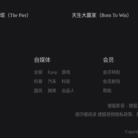
堤（The Pier）
天生大赢家（Born To Win）
自媒体
会员
全部
Kpop
游戏
会员特权
科普
汽车
科技
会员剧场
国风
搞笑
出品人
帮助
搜狐影音
-
搜狐
请仔细阅读
搜狐视频隐私政策
、
Copyri