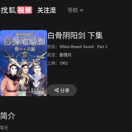
导航
白骨阴阳剑 下集
别名：
White-Boned Sword
/
Part 2
类型：
剧情片
上映：
1962
分享
简介
暂无