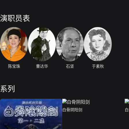
演职员表
陈宝珠
曹达华
石坚
于素秋
系列
白骨阴阳剑
白