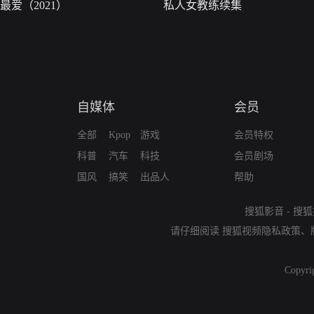
最爱（2021）
私人女教练续集
自媒体
会员
全部
Kpop
游戏
会员特权
科普
汽车
科技
会员剧场
国风
搞笑
出品人
帮助
搜狐影音
-
搜狐
请仔细阅读
搜狐视频隐私政策
、
Copyri