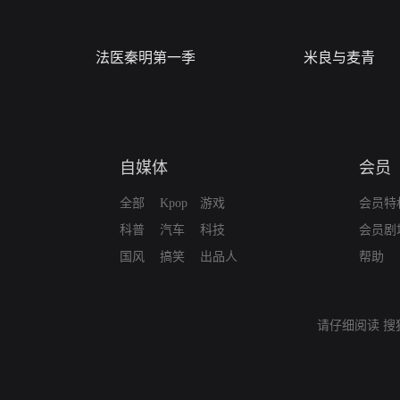
法医秦明第一季
米良与麦青
自媒体
会员
全部
Kpop
游戏
会员特
科普
汽车
科技
会员剧
国风
搞笑
出品人
帮助
请仔细阅读
搜