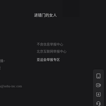
进错门的女人
请君入梦
网络暴力有害信息举报
不良信息举报中心
12318 文化市场举报
北京互联网举报中心
算法推荐专项举报
亚运会举报专区
播+
涉历史虚无举报
版
网络谣言信息专项
涉政举报入口
涉未成年人举报
hu@sohu-inc.com
清朗自媒体乱象举报
涉民族宗教有害信息举报
清朗·生活服务类内容举报