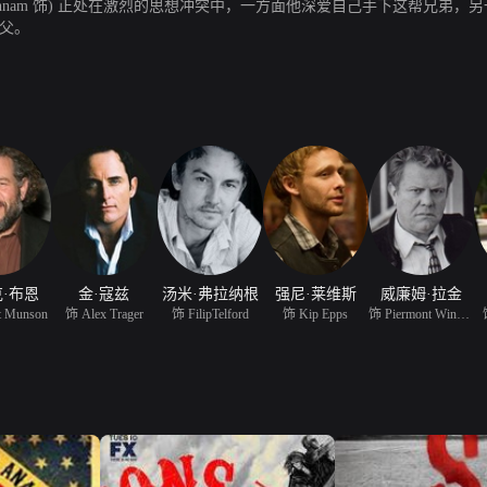
arlie Hunnam 饰) 正处在激烈的思想冲突中，一方面他深爱自己手下这帮
继父。
·布恩
金·寇兹
汤米·弗拉纳根
强尼·莱维斯
威廉姆·拉金
t Munson
饰 Alex Trager
饰 FilipTelford
饰 Kip Epps
饰 Piermont Winston