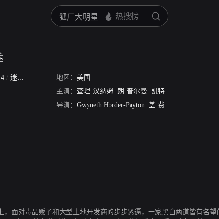
季
n 4
/
迷失之子 第四季
地区：
/
无政府之子 第四季
美国
/
无法之子 第四季
主演：
查理·汉纳姆
朗·普尔曼
凯特蕾·萨加尔
小马克
导演：
Gwyneth Horder-Payton
盖·费尔兰德
ng）上，面对毒品贩子和大型土地开发商的步步紧逼，一家黑白两道皆有名