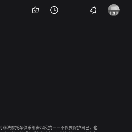
·布恩
金·寇兹
汤米·弗拉纳根
强尼·莱维斯
威廉姆·拉金
玛姬·丝弗
望的非法摩托车俱乐部奋起反抗－－不仅要保护自己，也