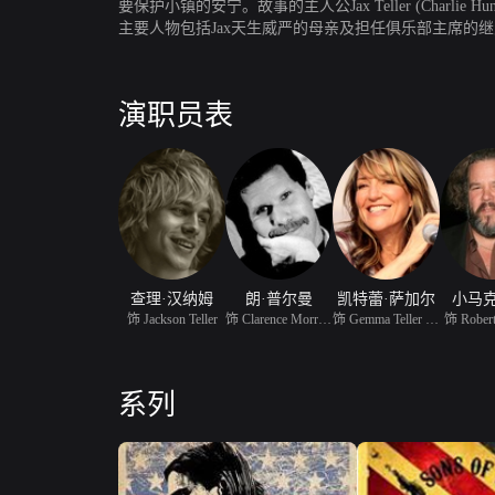
要保护小镇的安宁。故事的主人公Jax Teller (Ch
主要人物包括Jax天生威严的母亲及担任俱乐部主席的
演职员表
查理·汉纳姆
朗·普尔曼
凯特蕾·萨加尔
小马克
饰 Jackson Teller
饰 Clarence Morrow
饰 Gemma Teller Morrow
饰 Rober
系列