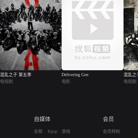
混乱之子 第五季
Delivering Gen
混乱之
电视剧
电影
电视剧
自媒体
会员
全部
Kpop
游戏
会员特权