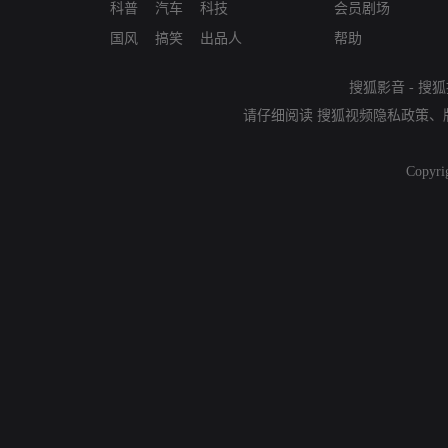
科普
汽车
科技
会员剧场
国风
搞笑
出品人
帮助
搜狐影音
-
搜狐
请仔细阅读
搜狐视频隐私政策
、
Copyri