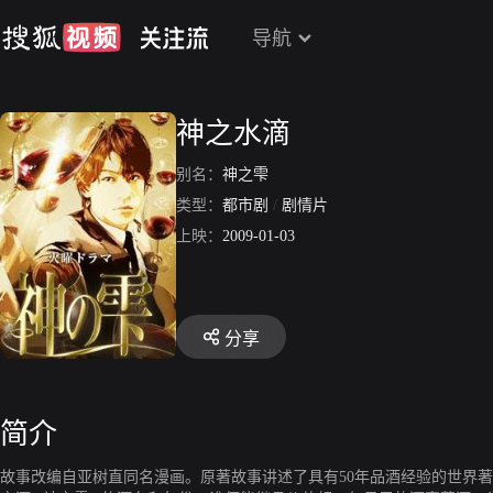
导航
神之水滴
别名：
神之雫
类型：
都市剧
/
剧情片
上映：
2009-01-03
分享
简介
故事改编自亚树直同名漫画。原著故事讲述了具有50年品酒经验的世界著名