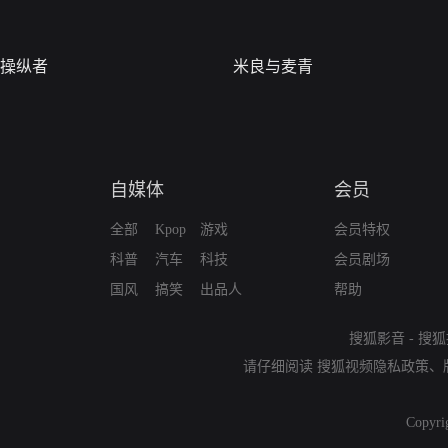
操纵者
米良与麦青
自媒体
会员
全部
Kpop
游戏
会员特权
科普
汽车
科技
会员剧场
国风
搞笑
出品人
帮助
搜狐影音
-
搜狐
请仔细阅读
搜狐视频隐私政策
、
Copyri