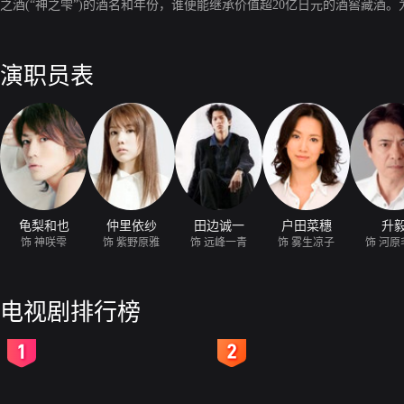
之酒(“神之雫”)的酒名和年份，谁便能继承价值超20亿日元的酒窖藏
演职员表
龟梨和也
仲里依纱
田边诚一
户田菜穗
升
饰 神咲雫
饰 紫野原雅
饰 远峰一青
饰 雾生凉子
饰 河原
电视剧排行榜
2
3