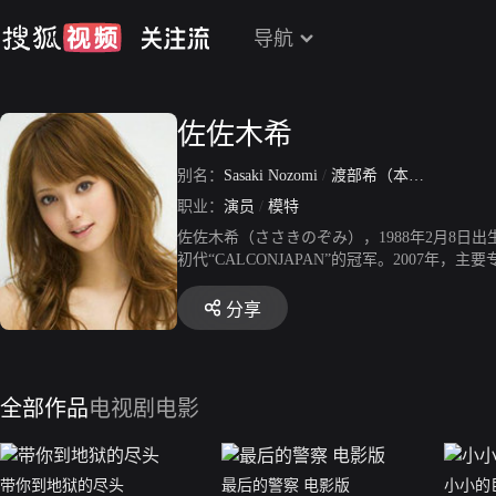
导航
佐佐木希
别名：
Sasaki Nozomi
/
渡部希（本名）
职业：
演员
/
模特
佐佐木希（ささきのぞみ），1988年2月8日
初代“CALCONJAPAN”的冠军。2007年，
月，出演喜剧电影《变身西装》，正式以演员身份
恋》中，首次担任主演。2010年7月，主演电视剧
分享
唯一入选的日本人。2011年11月，主演桥本
ミノ担任配音。2013年5月，主演电视剧《世界奇
模特MINNA，凭借该剧获得更多关注。10月
视剧《恋爱中会有的事》，饰演赤井仁绘。10月
全部作品
电视剧
电影
主角饭冢真纪，身穿日本传统婚服上镜。同年1
次挑战韩语。2018年4月，主演电视剧《适婚
带你到地狱的尽头
最后的警察 电影版
小小的