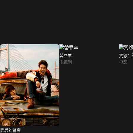
替罪羊
咒怨：
电视剧
电影
最后的警察