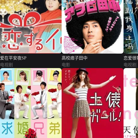
爱在平安夜SP
高校痞子田中
恋爱很
电视剧
电影
电视剧