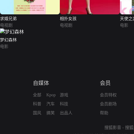
求婚兄弟
相扑女孩
天使之
电视剧
电视剧
电影
梦幻森林
电影
自媒体
会员
全部
Kpop
游戏
会员特权
科普
汽车
科技
会员剧场
国风
搞笑
出品人
帮助
搜狐影音
-
搜狐