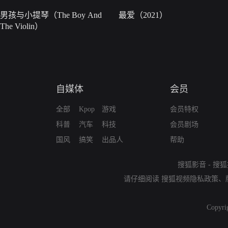
男孩与小提琴（The Boy And
最爱（2021）
The Violin）
自媒体
会员
全部
Kpop
游戏
会员特权
科普
汽车
科技
会员剧场
国风
搞笑
出品人
帮助
搜狐影音
-
搜狐
请仔细阅读
搜狐视频隐私政策
、
Copyri