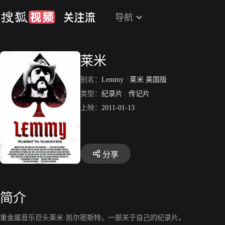
导航
莱米
别名：
Lemmy
/
莱米 美国版
类型：
纪录片
/
传记片
上映：
2011-01-13
分享
简介
重金属音乐巨头莱米·凯尔密斯特，一部关于自己的纪录片。