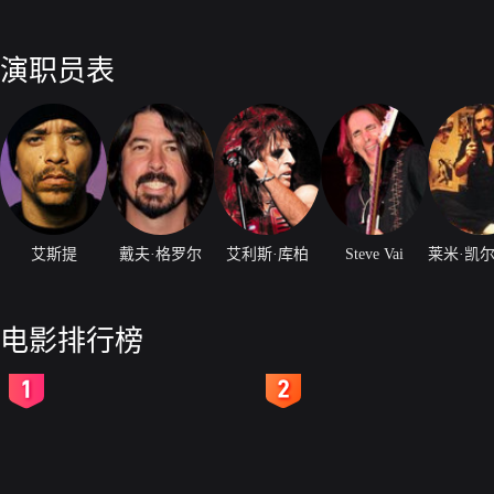
演职员表
艾斯提
戴夫·格罗尔
艾利斯·库柏
Steve Vai
电影排行榜
2
3