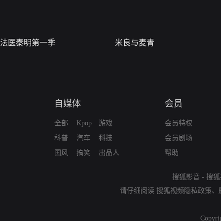
法医秦明第一季
米良与麦青
自媒体
会员
全部
Kpop
游戏
会员特权
科普
汽车
科技
会员剧场
国风
搞笑
出品人
帮助
搜狐影音
-
搜狐
请仔细阅读
搜狐视频隐私政策
、
Copyri