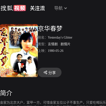
导航
京华春梦
别名：
Yesterday's Glitter
类型：
言情剧
/
剧情片
上映：
1980-05-26
分享
简介
金家为北京大户，富甲一方，可惜金家五位公子不事生产，只爱吃喝玩乐