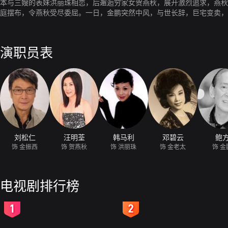
本与三嫂的表妹洪丽珠相恋，后邂逅穷家女贺燕秋，展开激烈追求，燕秋
庭摆布，令燕秋受尽委屈。一日，金鹏突然中风，与世长辞，巨宅变卖，
梦。
演职员表
刘松仁
汪明荃
韩马利
邓碧云
鲍
饰 金振西
饰 贺燕秋
饰 洪丽珠
饰 金老太
饰 金
电视剧排行榜
2
3