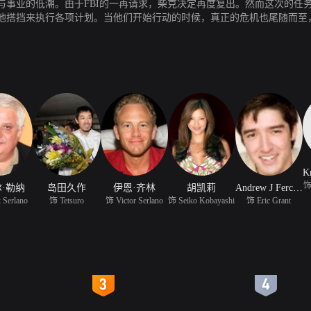
与事业的低潮。由于FBI的一再请求，柴克决定再度复出。然而这次的任
他搭挡来执行各项计划。当他们开始行动的时候，真正的危机也尾随而至
饰
·勒纳
岛田久作
伊恩·齐林
胡凯莉
Andrew J Ferchland
 Serlano
饰 Tetsuro
饰 Victor Serlano
饰 Seiko Kobayashi
饰 Eric Grant
4
5