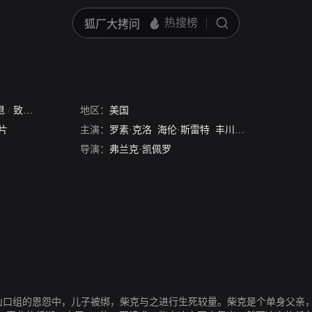
退
/
致命危机
地区：
美国
片
主演：
罗素·克洛
海伦·斯雷特
丰川悦司
迈克尔·勒纳
导演：
弗兰克·凯佩罗
本山口组的恩怨中，儿子被绑，柴克与之进行生死较量。柴克是个单身父亲