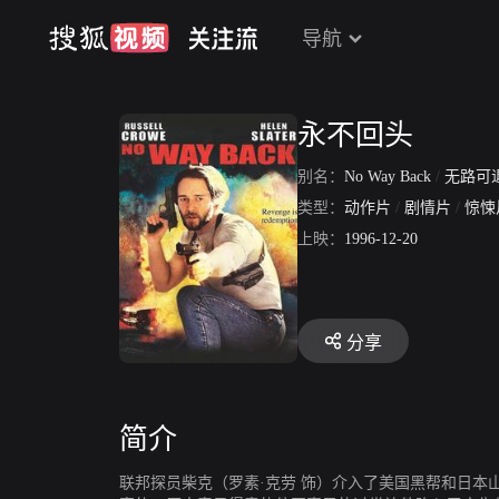
导航
永不回头
别名：
No Way Back
/
无路可
类型：
动作片
/
剧情片
/
惊悚
上映：
1996-12-20
分享
简介
联邦探员柴克（罗素·克劳 饰）介入了美国黑帮和日