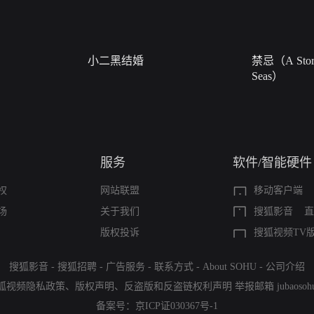
小二黑结婚
禁忌（A Story
Seas）
服务
软件/智能硬件
权
网站联盟
移动客户端
场
关于我们
搜狐影音
直
版权投诉
搜狐视频TV
搜狐影音
-
搜狐招聘
-
广告服务
-
联系方式
-
About SOHU
-
公司介绍
狐视频隐私政策
、
版权声明
、
反盗版和反盗链权利声明
举报邮箱
jubaoso
备案号：
京ICP证030367号-1