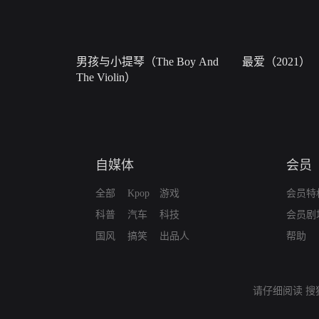
男孩与小提琴（The Boy And
最爱（2021）
The Violin）
自媒体
会员
全部
Kpop
游戏
会员特
科普
汽车
科技
会员剧
国风
搞笑
出品人
帮助
请仔细阅读
搜