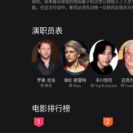
密的。原本春风得意的他因妻子的过世让他陷入了人生
能。在这次行动中，柴克必须先训练一位新的女探员与
务。就在这个时候，FBI又有新的计划要柴克去进行。
演职员表
罗素·克洛
海伦·斯雷特
丰川悦司
迈克尔
饰 柴克
饰 Mary
饰 Yuji Kobayashi
饰 Frank
电影排行榜
2
3