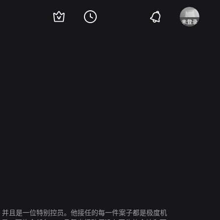
岛田久作
伊恩·齐林
胡凯莉
Andrew J Ferchland
Kristopher Logan
，并且是一位特别控员。他接任的每一件案子都是极度机