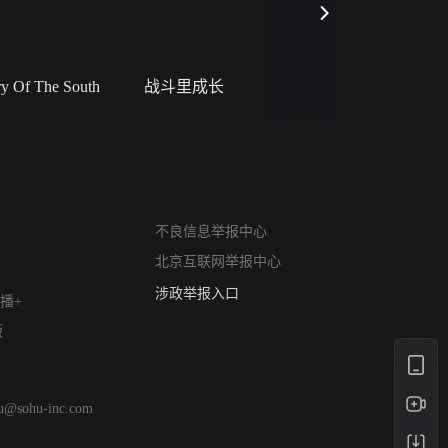
 Of The South
战斗里成长
私人女教
网络暴力有害信息举报
12318 文化市场举报
算法推荐专项举报
亚运会举报专区
涉历史虚无举报
不良信息举报中心
网络谣言信息专项
北京互联网举报中心
涉政举报入口
涉未成年人举报
播+
清朗自媒体乱象举报
版
涉民族宗教有害信息举报
清朗·生活服务类内容举报
清朗春节网络环境整治
hu@sohu-inc.com
涉企举报专区