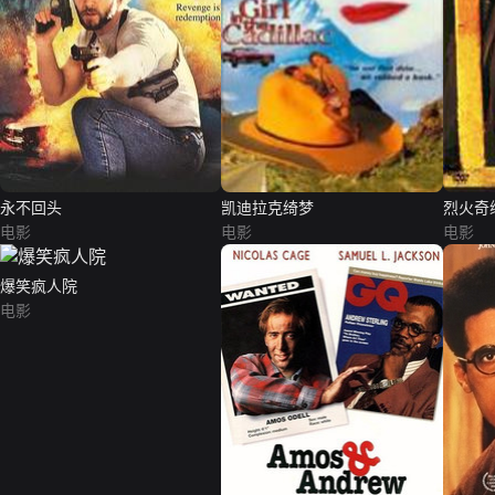
永不回头
凯迪拉克绮梦
烈火奇
电影
电影
电影
爆笑疯人院
电影