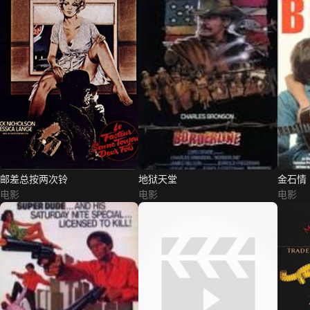
邮差总按两次铃
地狱天堂
金石情
电影
电影
电影