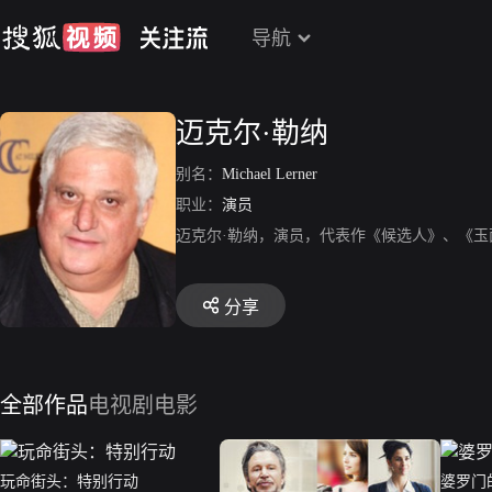
导航
迈克尔·勒纳
别名：
Michael Lerner
职业：
演员
迈克尔·勒纳，演员，代表作《候选人》、《
分享
全部作品
电视剧
电影
玩命街头：特别行动
婆罗门