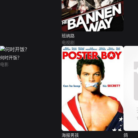
班纳路
电视剧
何时开饭？
电影
海报男孩
鸽