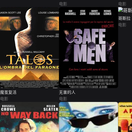
电影
电影
哥斯拉（G
电影
魔茧复活
无害的人
电影
电影