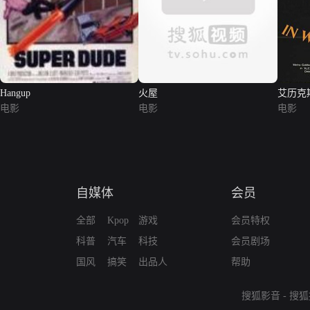
Hangup
火屋
艾历克
电影
电影
电影
自媒体
会员
全部
Kpop
游戏
会员特权
科普
汽车
科技
会员剧场
国风
搞笑
出品人
帮助
搜狐影音
-
搜狐