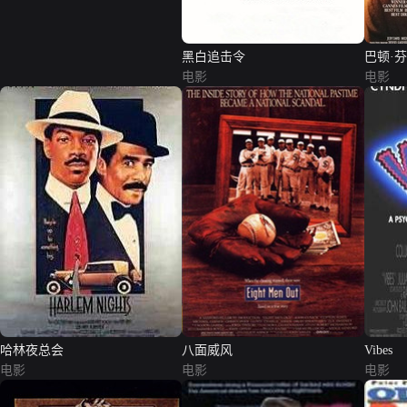
黑白追击令
巴顿·
电影
电影
哈林夜总会
八面威风
Vibes
电影
电影
电影