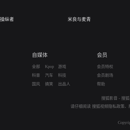
操纵者
米良与麦青
自媒体
会员
全部
Kpop
游戏
会员特权
科普
汽车
科技
会员剧场
国风
搞笑
出品人
帮助
搜狐影音
-
搜狐
请仔细阅读
搜狐视频隐私政策
、
Copyri