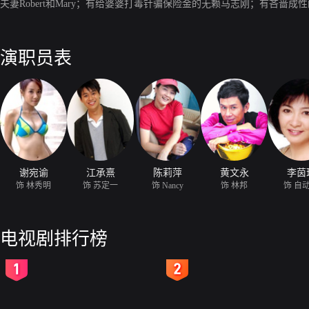
夫妻Robert和Mary；有给婆婆打毒针骗保险金的无赖马志刚；有吝啬成性
演职员表
谢宛谕
江承熹
陈莉萍
黄文永
李茵
饰 林秀明
饰 苏定一
饰 Nancy
饰 林邦
饰 自
电视剧排行榜
2
3