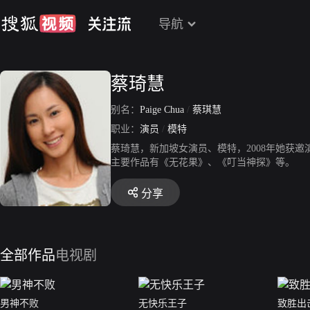
导航
蔡琦慧
别名：
Paige Chua
/
蔡琪慧
职业：
演员
/
模特
蔡琦慧，新加坡女演员、模特，2008年她获
主要作品有《无花果》、《叮当神探》等。
分享
全部作品
电视剧
男神不败
无快乐王子
致胜出