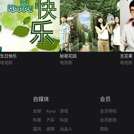
生日快乐
秘密花园
无花果
电视剧
电视剧
电视剧
自媒体
会员
全部
Kpop
游戏
会员特权
科普
汽车
科技
会员剧场
国风
搞笑
出品人
帮助