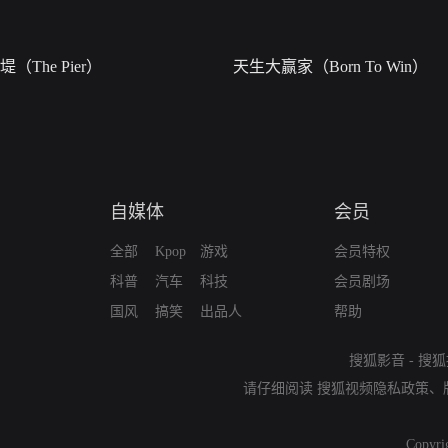
堤（The Pier）
天生大赢家（Born To Win）
自媒体
会员
全部
Kpop
游戏
会员特权
科普
汽车
科技
会员剧场
国风
搞笑
出品人
帮助
搜狐影音
-
搜狐
请仔细阅读
搜狐视频隐私政策
、
Copyri