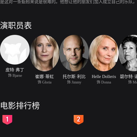
是这对一条蚯蚓来说是很难的。他想让他的朋友们加入成立自己的乐队，
演职员表
皮特·弗丁
饰 Bjarne
崔娜·蒂虹
托尔斯·利比
Helle Dolleris
碧尔特·
饰 Gloria
饰 Jimmy
饰 Donna
饰 Mo
电影排行榜
2
3