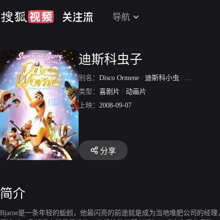
导航
迪斯科虫子
别名：
Disco Ormene
/
迪斯科小虫
/
阳光巴里和
类型：
喜剧片
/
动画片
上映：
2008-09-07
分享
简介
Bjarne是一条年轻的蚯蚓，他最闪亮的前途就是成为当地堆肥公司的经