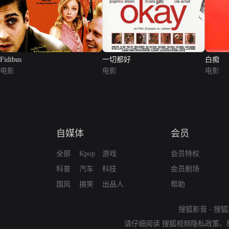
Fidibus
一切都好
白痴
电影
电影
电影
自媒体
会员
全部
Kpop
游戏
会员特权
科普
汽车
科技
会员剧场
国风
搞笑
出品人
帮助
搜狐影音
-
搜狐
请仔细阅读
搜狐视频隐私政策
、