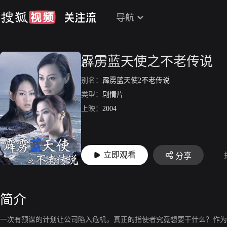
导航
霹雳蓝天使之不老传说
别名：
霹雳蓝天使2不老传说
类型：
剧情片
上映：
2004
立即观看
分享
简介
一次有预谋的计划让公司陷入危机，真正的指使者究竟想要干什么？作为