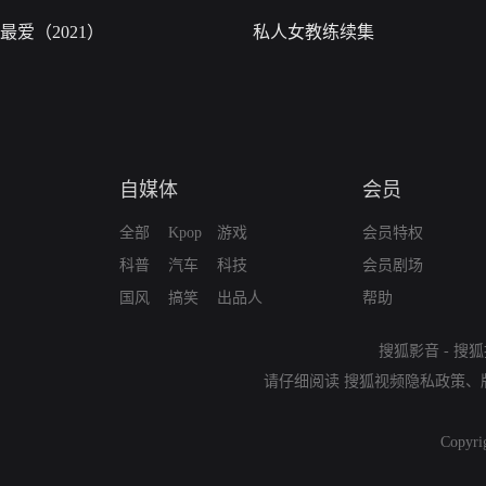
最爱（2021）
私人女教练续集
自媒体
会员
全部
Kpop
游戏
会员特权
科普
汽车
科技
会员剧场
国风
搞笑
出品人
帮助
搜狐影音
-
搜狐
请仔细阅读
搜狐视频隐私政策
、
Copyri