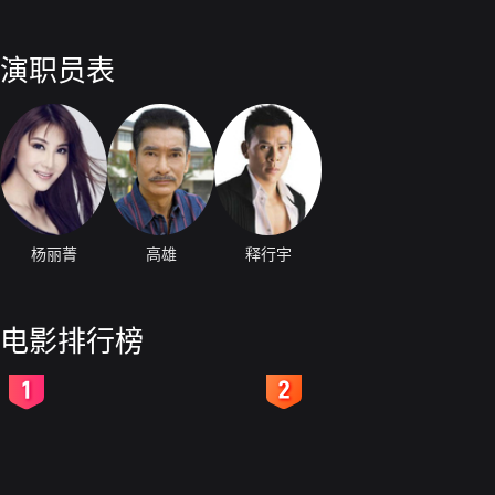
演职员表
杨丽菁
高雄
释行宇
电影排行榜
2
3