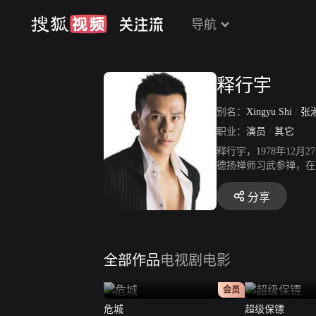
导航
释行宇
别名：
Xingyu Shi
/
张
职业：
演员
/
其它
释行宇，1978年12
德扬禅师习武参禅，在
参与拍摄电影《功夫》
成龙、范冰冰、吴京合
分享
取威虎山》。2015年
动作电影《九龙城寨》
全部作品
电视剧
电影
正片
会员
危城
超级保镖