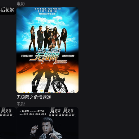
电影
幕后花絮
无极限之危情速递
电影