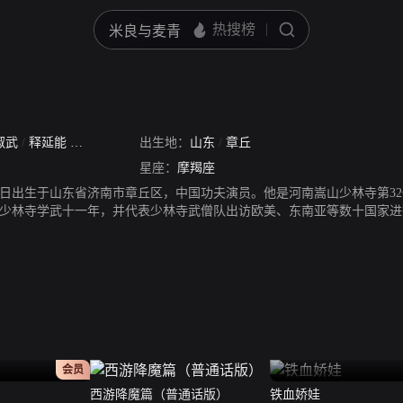
淑武
/
释延能
/
延能
出生地：
山东
/
章丘
星座：
摩羯座
月27日出生于山东省济南市章丘区，中国功夫演员。他是河南嵩山少林寺第3
少林寺学武十一年，并代表少林寺武僧队出访欧美、东南亚等数十国家进行
，担演其中主要角色“十二路谭腿”苦力强。2007年与甄子丹、古天乐合作
作的《新少林寺》中扮演净空一角。2013年，与韩国演员刘承俊合作主演了
，参演了张家辉自导自演的电影《陀地驱魔人》。2020年9月28日，参演麦
。
正片
会员
西游降魔篇（普通话版）
铁血娇娃