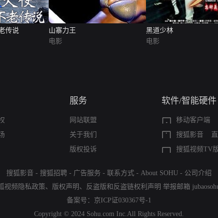
老传说
山寨力王
黑道少林
电影
电影
服务
软件/智能硬件
权
网站联盟
移动客户端
场
关于我们
搜狐影音
直
版权投诉
搜狐视频TV
搜狐影音
-
搜狐招聘
-
广告服务
-
联系方式
-
About SOHU
-
公司介绍
狐视频隐私政策
、
版权声明
、
反盗版和反盗链权利声明
举报邮箱
jubaoso
备案号：
京ICP证030367号-1
Copyright © 2024 Sohu.com Inc.All Rights Reserved.