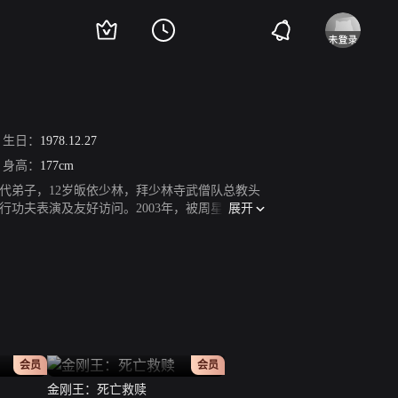
生日：
1978.12.27
身高：
177cm
2代弟子，12岁皈依少林，拜少林寺武僧队总教头
展开
功夫表演及友好访问。2003年，被周星驰选中
动作片《导火线》。2010年与刘德华、谢霆锋、
3D功夫电影《金刚王》。2014年参演电影《智
咏麟执导的动作电影《龙虎斗》。2021年领衔主演
正片
正片
会员
会员
金刚王：死亡救赎