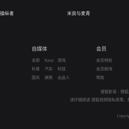
操纵者
米良与麦青
自媒体
会员
全部
Kpop
游戏
会员特权
科普
汽车
科技
会员剧场
国风
搞笑
出品人
帮助
搜狐影音
-
搜狐
请仔细阅读
搜狐视频隐私政策
、
Copyri