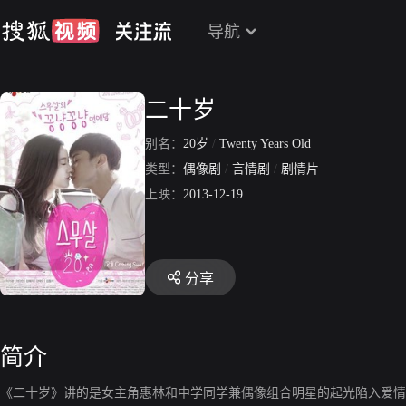
导航
二十岁
别名：
20岁
/
Twenty Years Old
类型：
偶像剧
/
言情剧
/
剧情片
上映：
2013-12-19
分享
简介
《二十岁》讲的是女主角惠林和中学同学兼偶像组合明星的起光陷入爱情