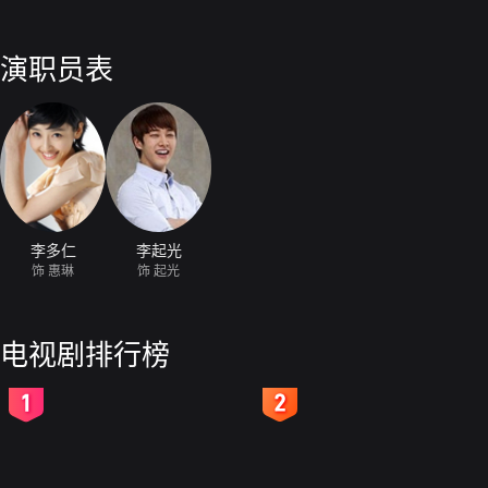
演职员表
李多仁
李起光
饰 惠琳
饰 起光
电视剧排行榜
2
3