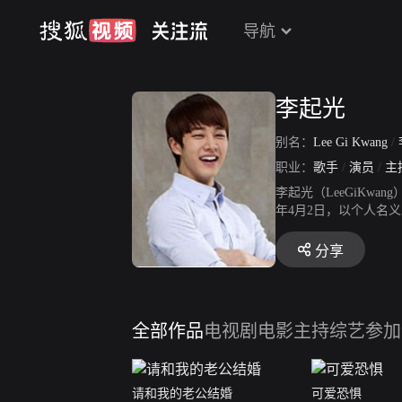
导航
李起光
别名：
Lee Gi Kwang
/
职业：
歌手
/
演员
/
主
李起光（LeeGiKwa
年4月2日，以个人名义AJ
10年11月23日，发行首
公主》，饰演建一；同年
分享
正规专辑《Hardtolo
年，出演SBS电视剧《M
专辑《笑着问候》。
全部作品
电视剧
电影
主持综艺
参加
请和我的老公结婚
可爱恐惧