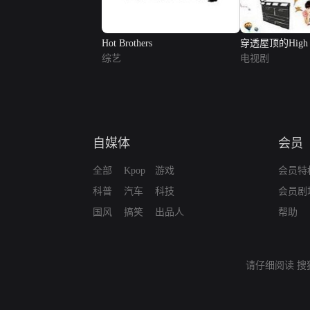
Hot Brothers
穿透屋顶的High 
综艺
电视剧
自媒体
会员
全部
Kpop
游戏
会员特
科普
汽车
科技
会员剧
国风
搞笑
出品人
帮助
请仔细阅读
搜