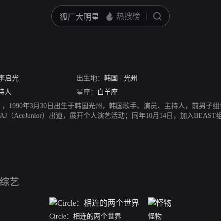
李启光
出生地：
韩国
/
光州
持人
星座：
白羊座
ng），1990年3月30日出生于韩国光州，韩国歌手、演员、主持人，前男子组合BE
（AceJunior）出道，展开个人演艺活动；同年10月14日，加入BEAST组合
张日语专辑《BEAST-JapanPremiumEdition》；同年12月29日，获
12月30日，获得MBC演技大赏新人奖。2013年6月，主演电视剧《我
ve,Howtolove》；10月，主演电视剧《二十岁》，饰演李起光。2014年6月1
rs.Cop》。2018年，与2AM成员郑珍云担任MBC俄罗斯世界杯特辑综艺
综艺
Circle：相连的两个世界
怪物