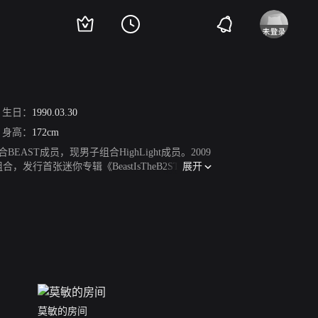
生日：
1990.03.30
身高：
172cm
AST成员，现男子组合HighLight成员。2009
展开
，发行首张迷你专辑《BeastIsTheB2ST》。20
得MBC演艺大赏人气奖。2011年1月，出演电视剧《我的
的朋友还活着》，饰演京肃；7月19日，发行第二张
6日，发行第六张迷你专辑《GoodLuck》。2015
节目《足球之神》MC。2019年4月18日，发表单曲
莫敏的房间