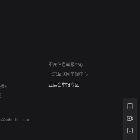
网络暴力有害信息举报
不良信息举报中心
12318 文化市场举报
北京互联网举报中心
算法推荐专项举报
亚运会举报专区
播+
涉历史虚无举报
版
网络谣言信息专项
涉政举报入口
涉未成年人举报
hu@sohu-inc.com
清朗自媒体乱象举报
涉民族宗教有害信息举报