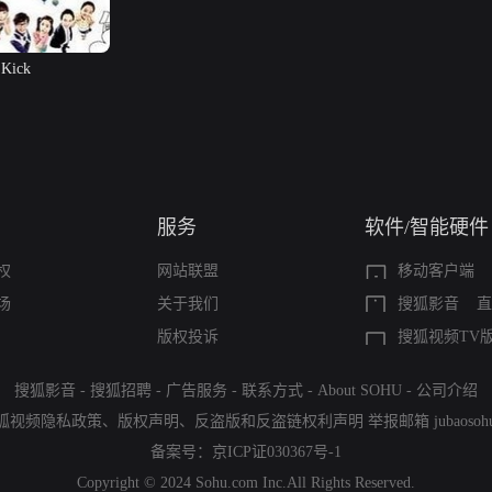
Kick
服务
软件/智能硬件
权
网站联盟
移动客户端
场
关于我们
搜狐影音
直
版权投诉
搜狐视频TV
搜狐影音
-
搜狐招聘
-
广告服务
-
联系方式
-
About SOHU
-
公司介绍
狐视频隐私政策
、
版权声明
、
反盗版和反盗链权利声明
举报邮箱
jubaoso
备案号：
京ICP证030367号-1
Copyright © 2024 Sohu.com Inc.All Rights Reserved.