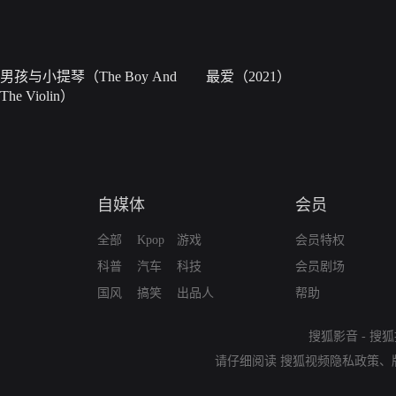
男孩与小提琴（The Boy And
最爱（2021）
The Violin）
自媒体
会员
全部
Kpop
游戏
会员特权
科普
汽车
科技
会员剧场
国风
搞笑
出品人
帮助
搜狐影音
-
搜狐
请仔细阅读
搜狐视频隐私政策
、