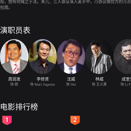
视，想将何绳之于法。未几，三人罪证落入麦手中，乃协议做控方的污点
包围。
演职员表
周润发
李修贤
沈威
林威
成奎
饰 辉
饰 Mai's Superior
饰 Wei
饰 王义勇
饰 Li P
电影排行榜
2
3