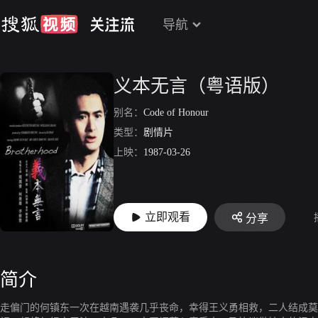
导航
义本无言（粤语版）
别名：
Code of Honour
类型：
剧情片
上映：
1987-03-26
立即观看
分享
简介
走偏门的何镇东一次在越南遇袭几乎丧命，幸得王义勇相救，二人结成莫