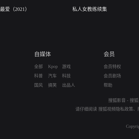
最爱（2021）
私人女教练续集
自媒体
会员
全部
Kpop
游戏
会员特权
科普
汽车
科技
会员剧场
国风
搞笑
出品人
帮助
搜狐影音
-
搜狐
请仔细阅读
搜狐视频隐私政策
、
Copyri