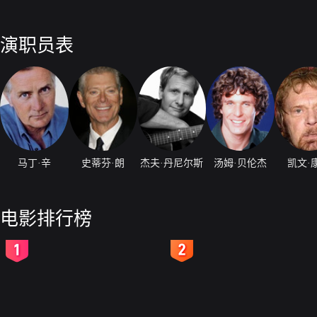
演职员表
马丁·辛
史蒂芬·朗
杰夫·丹尼尔斯
汤姆·贝伦杰
凯文·
电影排行榜
2
3