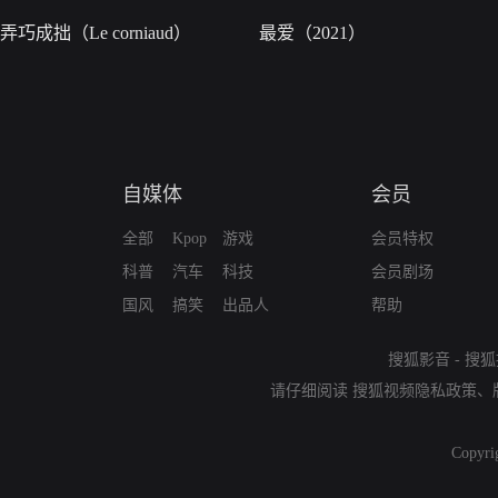
弄巧成拙（Le corniaud）
最爱（2021）
自媒体
会员
全部
Kpop
游戏
会员特权
科普
汽车
科技
会员剧场
国风
搞笑
出品人
帮助
搜狐影音
-
搜狐
请仔细阅读
搜狐视频隐私政策
、
Copyri