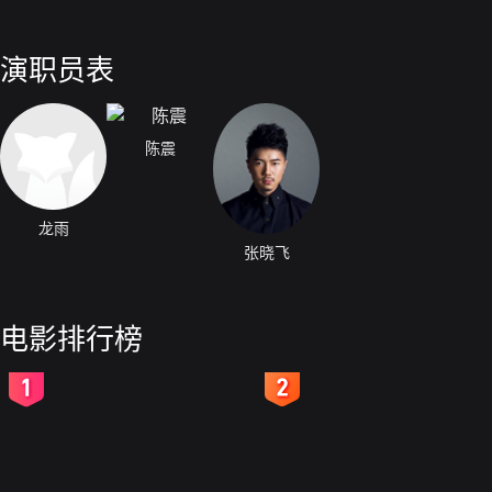
演职员表
陈震
龙雨
张晓飞
电影排行榜
2
3