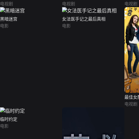
电视剧
电视剧
电视剧
黑暗迷宫
女法医手记之最后真相
电影
电影
最佳女
电视剧
临时约定
电影