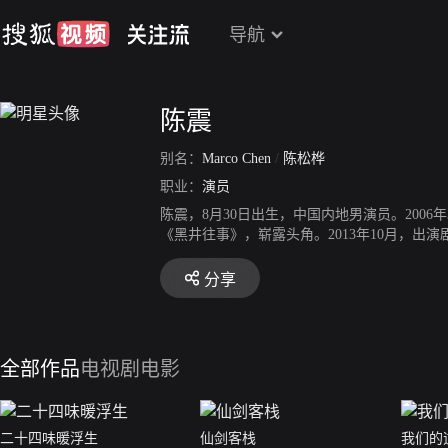
导航
陈震
别名：
Marco Chen
/
陈松桦
职业：
演员
陈震，8月30日出生，中国内地男演员。2006
《黑井往事》，崭露头角。2013年10月，出
道》。2015年3月，出演情感喜剧《天使的城
众熟知。2017年，出演杨阳导演执导的电视剧
分享
关》；12月，出演了电影《南方姑娘》。202
《且试天下》；同年，出演了电视剧《梦华录》。
全部作品
电视剧
电影
二十四味暖浮生
仙剑客栈
我们的