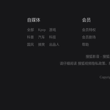
自媒体
会员
全部
Kpop
游戏
会员特权
科普
汽车
科技
会员剧场
国风
搞笑
出品人
帮助
搜狐影音
-
搜狐
请仔细阅读
搜狐视频隐私政策
、
Copyri