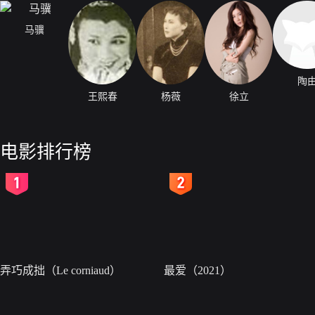
马骥
陶
王熙春
杨薇
徐立
电影排行榜
2
3
弄巧成拙（Le corniaud）
最爱（2021）