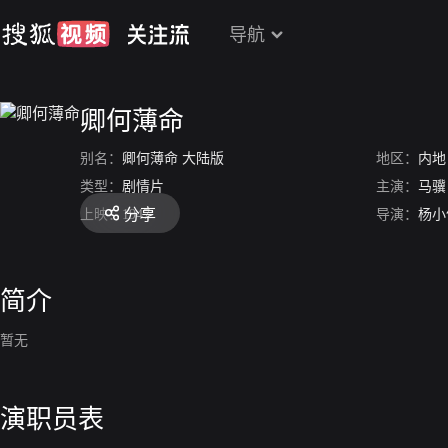
导航
卿何薄命
别名：
卿何薄命 大陆版
地区：
内地
类型：
剧情片
主演：
马骥
分享
上映：
1947
导演：
杨小
简介
暂无
演职员表