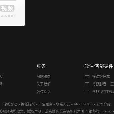
服务
软件/智能硬件
权
网站联盟
移动客户端
场
关于我们
搜狐影音
直
版权投诉
搜狐视频TV
搜狐影音
-
搜狐招聘
-
广告服务
-
联系方式
-
About SOHU
-
公司介绍
狐视频隐私政策
、
版权声明
、
反盗版和反盗链权利声明
举报邮箱
jubaoso