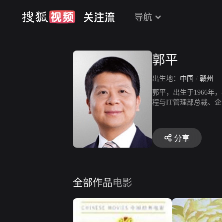
导航
郭平
出生地：
中国
/
赣州
郭平，出生于1966
程与IT管理部总裁、
分享
全部作品
电影