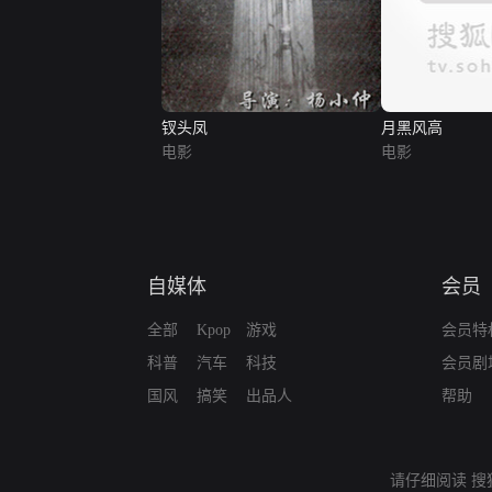
钗头凤
月黑风高
电影
电影
自媒体
会员
全部
Kpop
游戏
会员特
科普
汽车
科技
会员剧
国风
搞笑
出品人
帮助
请仔细阅读
搜