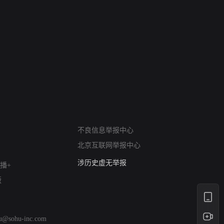
网络暴力有害信息举报
12318 文化市场举报
不良信息举报中心
算法推荐专项举报
北京互联网举报中心
亚运会举报专区
涉历史虚无举报
播+
网络谣言信息专项
版
涉政举报入口
涉未成年人举报
清朗自媒体乱象举报
hu@sohu-inc.com