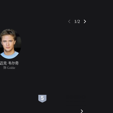
1/2
迈克·韦尔奇
饰 Goldie
6
7