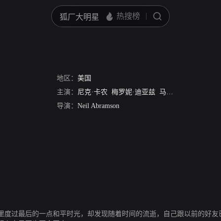
地区：
美国
主演：
尼克·卡农
梅罗妮·迪亚兹
马特·欧莱瑞
艾普尔
导演：
Neil Abramson
那里度过最后的一点和平时光，却发现随着时间的流逝，自己跟以前的好友