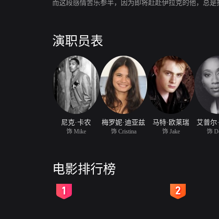
而这段感情苦乐参半，因为即将赶赴伊拉克的他，总是
演职员表
尼克·卡农
梅罗妮·迪亚兹
马特·欧莱瑞
艾普尔
饰 Mike
饰 Cristina
饰 Jake
饰 D
电影排行榜
2
3