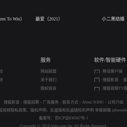
n To Win）
最爱（2021）
小二黑结婚
服务
软件/智能硬件
权
网站联盟
移动客户端
场
关于我们
搜狐影音
直
版权投诉
搜狐视频TV
搜狐影音
-
搜狐招聘
-
广告服务
-
联系方式
-
About SOHU
-
公司介绍
狐视频隐私政策
、
版权声明
、
反盗版和反盗链权利声明
举报邮箱
jubaoso
备案号：
京ICP证030367号-1
Copyright © 2024 Sohu.com Inc.All Rights Reserved.