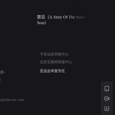
禁忌（A Story Of The South
火球（Ball 
Seas）
网络暴力有害信息举报
不良信息举报中心
12318 文化市场举报
北京互联网举报中心
算法推荐专项举报
亚运会举报专区
播+
涉历史虚无举报
版
网络谣言信息专项
涉政举报入口
涉未成年人举报
hu@sohu-inc.com
清朗自媒体乱象举报
涉民族宗教有害信息举报