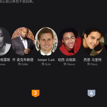
担心自己再也不会回来。
·格雷斯
齐·麦克布赖德
Jumper Lark
珀西·达格斯三世
西恩·马奎特
onna
饰 Eddie
饰 Kyle
饰 Shawn
饰 Darcy
4
5