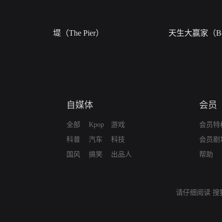
堤（The Pier）
天生大赢家（Bor
自媒体
会员
全部
Kpop
游戏
会员特
科普
汽车
科技
会员剧
国风
搞笑
出品人
帮助
请仔细阅读
搜