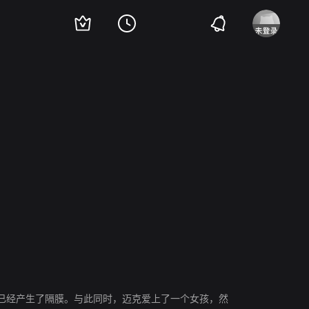
·格雷斯
齐·麦克布赖德
Jumper Lark
珀西·达格斯三世
西恩·马奎特
迈
已经产生了隔膜。与此同时，迈克爱上了一个女孩，然