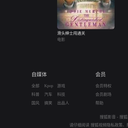
滑头绅士闯通关
电影
自媒体
会员
全部
Kpop
游戏
会员特权
科普
汽车
科技
会员剧场
国风
搞笑
出品人
帮助
搜狐影音
-
搜狐
请仔细阅读
搜狐视频隐私政策
、