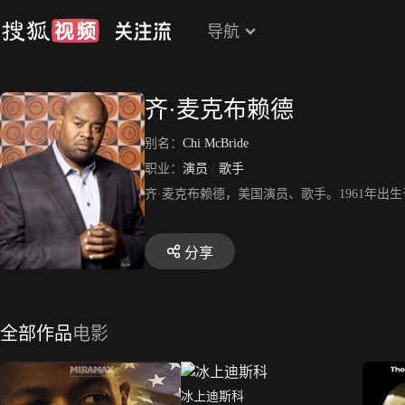
导航
齐·麦克布赖德
别名：
Chi McBride
职业：
演员
/
歌手
齐·麦克布赖德，美国演员、歌手。1961年
分享
全部作品
电影
冰上迪斯科