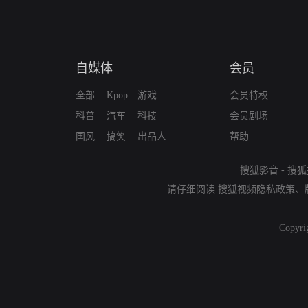
自媒体
会员
全部
Kpop
游戏
会员特权
科普
汽车
科技
会员剧场
国风
搞笑
出品人
帮助
搜狐影音
-
搜狐
请仔细阅读
搜狐视频隐私政策
、
Copyri