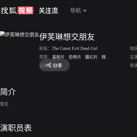
导航
伊芙琳想交朋友
别名：
The Cutest Evil Dead Girl
地
类型：
喜剧片
/
恐怖片
/
魔幻片
/
微电影
主
分享
上映：
2002
导
简介
暂无
演职员表