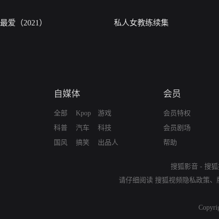
最爱（2021）
私人女教练续集
自媒体
会员
全部
Kpop
游戏
会员特权
科普
汽车
科技
会员剧场
国风
搞笑
出品人
帮助
搜狐影音
-
搜狐
请仔细阅读
搜狐视频隐私政策
、
Copyri