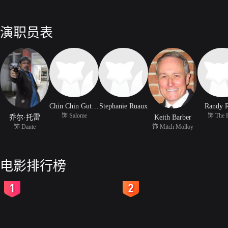
演职员表
Chin Chin Gutierrez
Stephanie Ruaux
Randy 
饰 Salome
饰 The 
乔尔·托雷
Keith Barber
饰 Dante
饰 Mitch Molloy
电影排行榜
2
3