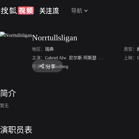
导航
Norrtullsligan
地区：
瑞典
类型：
主演：
Gabriel Alw
尼尔斯·阿斯瑟
Stina Berg
Torsten B
上映：
1
分享
导演：
Per Lindberg
简介
暂无
演职员表