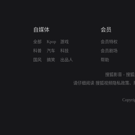
自媒体
会员
全部
Kpop
游戏
会员特权
科普
汽车
科技
会员剧场
国风
搞笑
出品人
帮助
搜狐影音
-
搜狐
请仔细阅读
搜狐视频隐私政策
、
Copyri