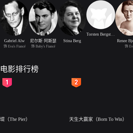
Torsten Bergstrom
Gabriel Alw
尼尔斯·阿斯瑟
Stina Berg
Renee Bj
饰 Eva's Fiancé
饰 Baby's Fiancé
饰 Ev
电影排行榜
2
3
堤（The Pier）
天生大赢家（Born To Win）