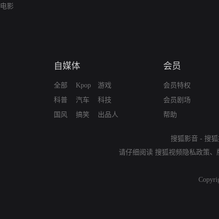
电影
自媒体
会员
全部
Kpop
游戏
会员特权
科普
汽车
科技
会员剧场
国风
搞笑
出品人
帮助
搜狐影音
-
搜狐
请仔细阅读
搜狐视频隐私政策
、
Copyri