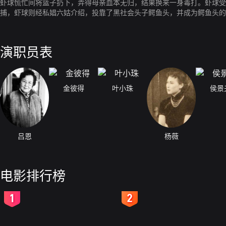
虾球慌忙间将篮子扔下，弄得母亲血本无归，结果换来一身毒打。虾球受
捕，虾球则经私娼六姑介绍，投靠了黑社会头子鳄鱼头，并成为鳄鱼头的
后，二人一同加入王狗仔的扒手集团。一天，虾球偶然从一名金山客的身
父亲痛失血汗钱，变得神经错乱。眼见父亲如此，虾球终于觉悟前非，决
演职员表
金彼得
叶小珠
侯景
吕恩
杨薇
电影排行榜
2
3