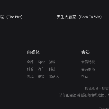
堤（The Pier）
天生大赢家（Born To Win）
自媒体
会员
全部
Kpop
游戏
会员特权
科普
汽车
科技
会员剧场
国风
搞笑
出品人
帮助
搜狐影音
-
搜狐
请仔细阅读
搜狐视频隐私政策
、
Copyri