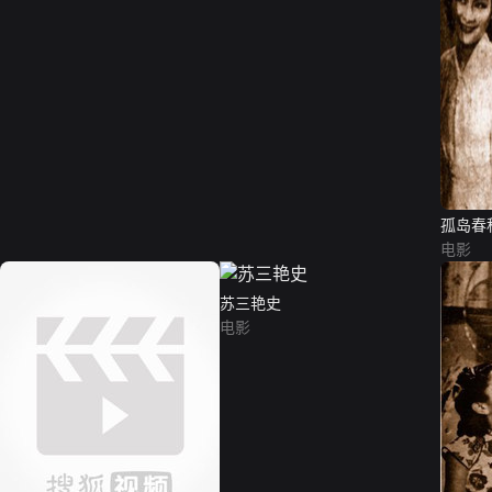
孤岛春
电影
苏三艳史
电影