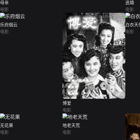
母亲
逃婚
电影
电影
乐府烟云
白衣天
电影
电影
博爱
电影
无花果
地老天荒
电影
电影