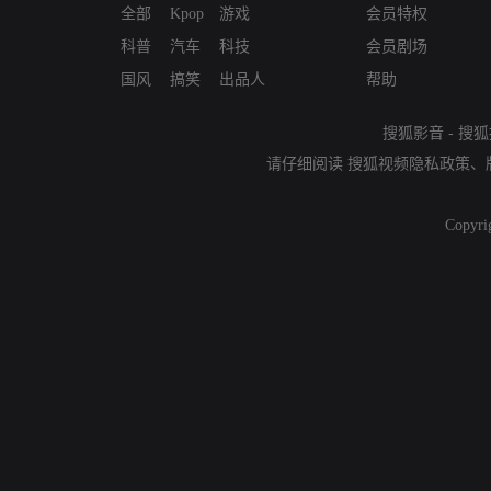
全部
Kpop
游戏
会员特权
科普
汽车
科技
会员剧场
国风
搞笑
出品人
帮助
搜狐影音
-
搜狐
请仔细阅读
搜狐视频隐私政策
、
Copyri