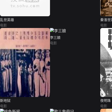
乱世英雄
秦淮世
电影
电影
李三娘
电影
新地狱
夜明珠
电影
电影