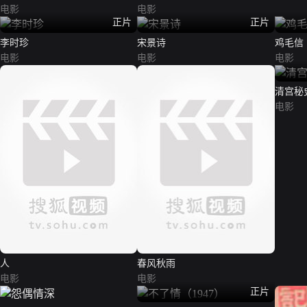
电影
电影
正片
正片
李时珍
宋景诗
鸡毛信（
电影
电影
电影
清宫秘
电影
人
春风秋雨
电影
电影
正片