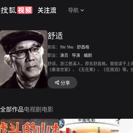
导航
舒适
别名：
Shi Shu
/
舒昌格
职业：
演员
/
导演
/
编剧
舒适，浙江慈溪人，原名舒昌格。曾就读于上
《秦淮世家》、《无花果》、《花溅泪》等。
星之一。解放后他主演了《林冲》、《红日》
分享
全部作品
电视剧
电影