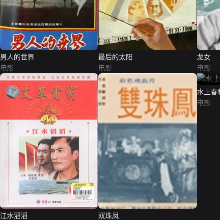
男人的世界
最后的太阳
龙女
电影
电影
电影
水上春
电影
江水滔滔
双珠凤