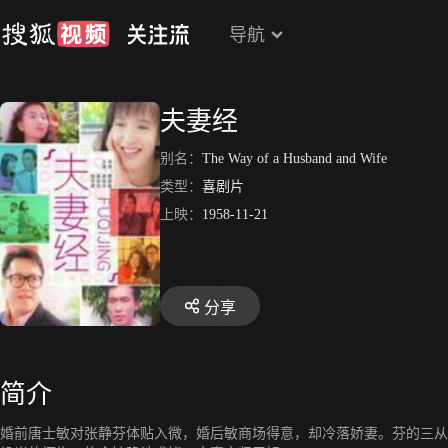
导航
夫妻经
别名：
The Way of a Husband and Wife
类型：
喜剧片
上映：
1958-11-21
分享
简介
婚前唐士敏对张静芬体贴入微，婚后敏商场得意，却冷落娇妻。芬的三从