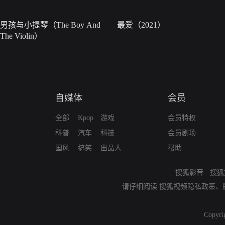
男孩与小提琴（The Boy And
最爱（2021）
The Violin）
自媒体
会员
全部
Kpop
游戏
会员特权
科普
汽车
科技
会员剧场
国风
搞笑
出品人
帮助
搜狐影音
-
搜狐
请仔细阅读
搜狐视频隐私政策
、
Copyri