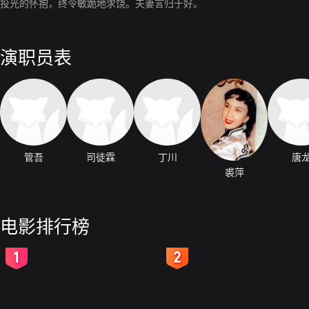
投光的怀抱，终令敏跪地求饶。夫妻言归于好。
演职员表
管吾
司徒霖
丁川
唐
裘萍
电影排行榜
2
3