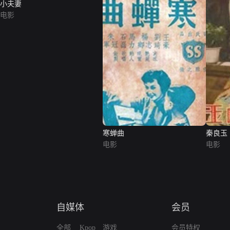
小夫妻
电影
寒蝉曲
秦良玉
电影
电影
自媒体
会员
全部
Kpop
游戏
会员特权