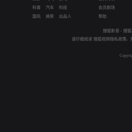
科普
汽车
科技
会员剧场
国风
搞笑
出品人
帮助
搜狐影音
-
搜狐
请仔细阅读
搜狐视频隐私政策
、
Copyri