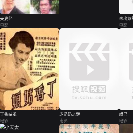
夫妻经
未出嫁
电影
电影
丁香姑娘
少奶奶之谜
妲己
电影
电影
电影