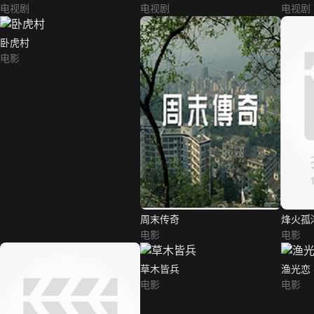
电视剧
电视剧
电视剧
卧虎村
电影
周末传奇
烽火孤
电影
电影
草木皆兵
渔光恋
电影
电影