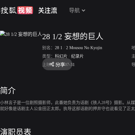
导航
28 1/2 妄想的巨人
别名：
28 1
/
2 Mousou No Kyojin
类型：
科幻片
/
纪录片
分享
上映：
2010-07-31
简介
小林言子是一位剧照摄影师，此番她负责为话剧《铁人28号》摄影。从
就好像是话剧主人公金田正太郎。执导这部话剧的押井守也说看见了正太
演职员表