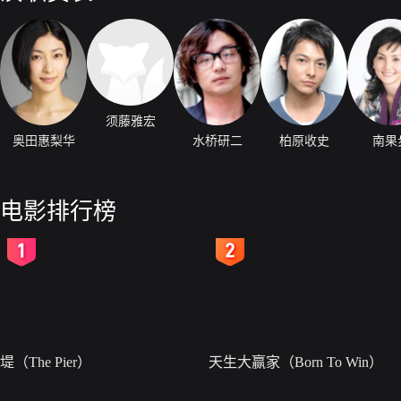
须藤雅宏
奥田惠梨华
水桥研二
柏原收史
南果
电影排行榜
2
3
堤（The Pier）
天生大赢家（Born To Win）