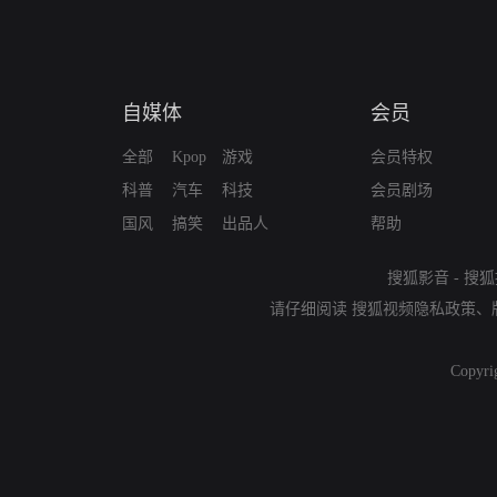
自媒体
会员
全部
Kpop
游戏
会员特权
科普
汽车
科技
会员剧场
国风
搞笑
出品人
帮助
搜狐影音
-
搜狐
请仔细阅读
搜狐视频隐私政策
、
Copyri