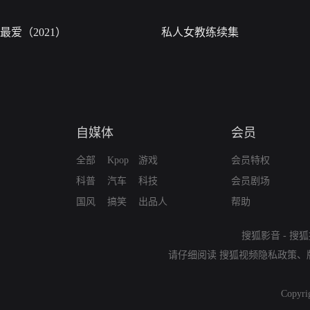
最爱（2021）
私人女教练续集
自媒体
会员
全部
Kpop
游戏
会员特权
科普
汽车
科技
会员剧场
国风
搞笑
出品人
帮助
搜狐影音
-
搜狐
请仔细阅读
搜狐视频隐私政策
、
Copyri