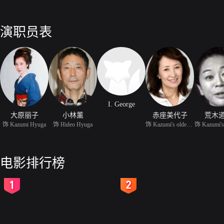
演职员表
I. George
大原丽子
小林薰
赤座美代子
荒木
饰 Kazumi Hyuga
饰 Hideo Hyuga
饰 Kazumi's older siste
饰 Kazumi's
电影排行榜
2
3