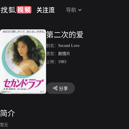
导航
第二次的爱
别名：
Second Love
类型：
剧情片
上映：
1983
分享
简介
暂无