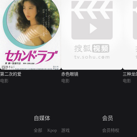
第二次的爱
赤色眼镜
三种龙
电影
电影
电影
自媒体
会员
全部
Kpop
游戏
会员特权