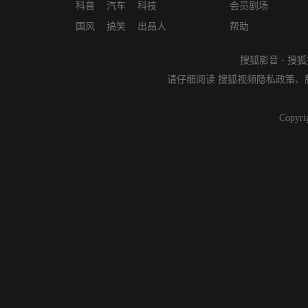
科普
汽车
科技
会员剧场
国风
搞笑
出品人
帮助
搜狐影音
-
搜狐
请仔细阅读
搜狐视频隐私政策
、
Copyri