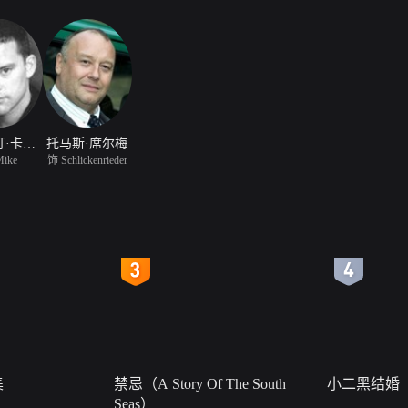
克里斯汀·卡哈曼
托马斯·席尔梅
ike
饰 Schlickenrieder
4
5
集
禁忌（A Story Of The South
小二黑结婚
Seas）