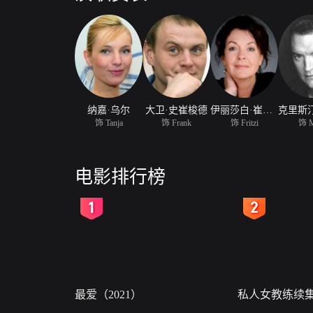
纳嘉·乌尔
大卫·史崔梭德
伊丽莎白·崔森纳
饰 Tanja
饰 Frank
饰 Fritzi
饰 M
电影排行榜
2
3
最爱（2021）
私人女教练续