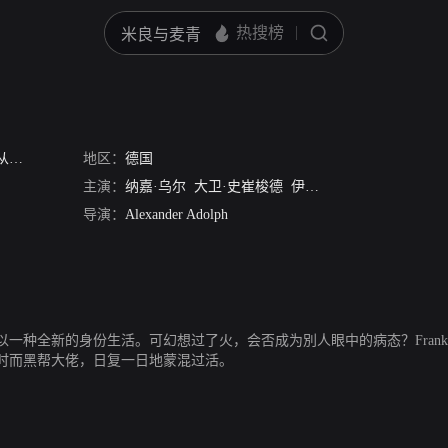
此高兴
地区：
德国
主演：
纳嘉·乌尔
大卫·史崔梭德
伊丽莎白·崔森纳
克里斯
导演：
Alexander Adolph
一种全新的身份生活。可幻想过了火，会否成为別人眼中的病态？Fran
时而黑帮大佬，日复一日地蒙混过活。