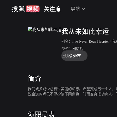
导航
我从未如此幸运
别名：
I've Never Been Happier
/
我从未如
类型：
剧情片
分享
上映：
2009
简介
我们或多或少总有过美丽的幻想。希望变成另一个人，以
说会道的嘴巴不停扮演不同角色，时而变身成功商人、
演职员表