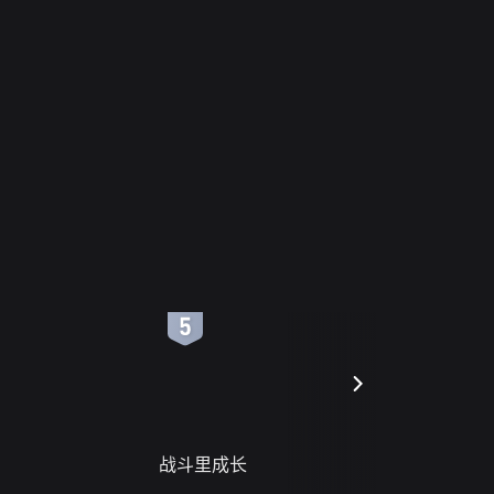
6
7
战斗里成长
蝎尾谋杀案（L
scorpione