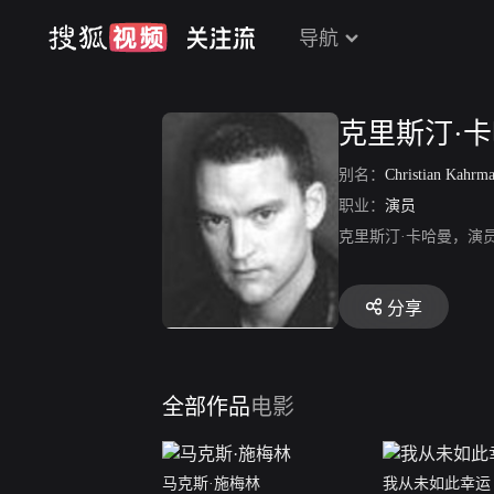
导航
克里斯汀·
别名：
Christian Kahrm
职业：
演员
克里斯汀·卡哈曼，演
分享
全部作品
电影
马克斯·施梅林
我从未如此幸运