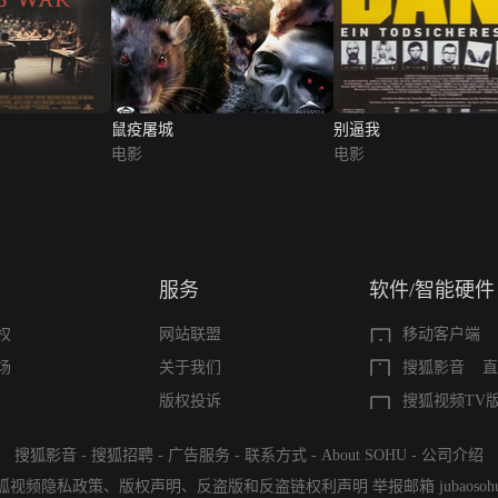
鼠疫屠城
别逼我
电影
电影
服务
软件/智能硬件
权
网站联盟
移动客户端
场
关于我们
搜狐影音
直
版权投诉
搜狐视频TV
搜狐影音
-
搜狐招聘
-
广告服务
-
联系方式
-
About SOHU
-
公司介绍
狐视频隐私政策
、
版权声明
、
反盗版和反盗链权利声明
举报邮箱
jubaoso