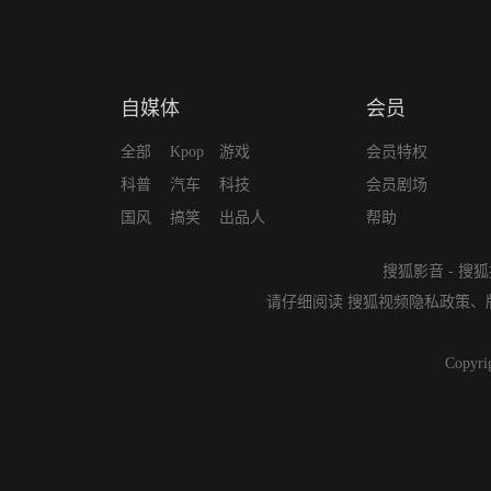
自媒体
会员
全部
Kpop
游戏
会员特权
科普
汽车
科技
会员剧场
国风
搞笑
出品人
帮助
搜狐影音
-
搜狐
请仔细阅读
搜狐视频隐私政策
、
Copyri