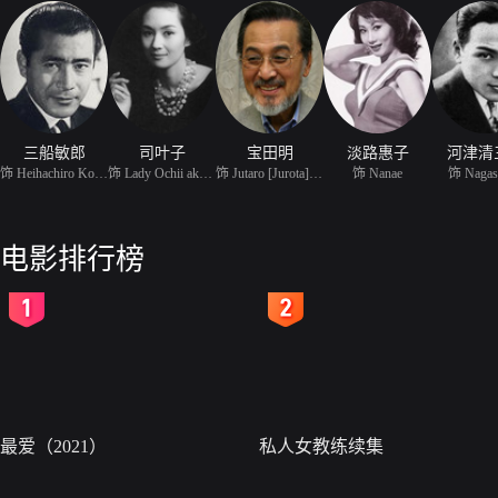
三船敏郎
司叶子
宝田明
淡路惠子
河津清
饰 Heihachiro Komaki
饰 Lady Ochii aka Princ
饰 Jutaro [Jurota] Kari
饰 Nanae
饰 Nagas
电影排行榜
2
3
最爱（2021）
私人女教练续集