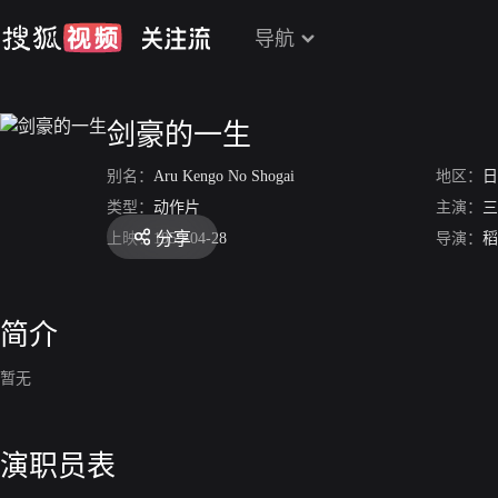
导航
剑豪的一生
别名：
Aru Kengo No Shogai
地区：
日
类型：
动作片
主演：
三
分享
上映：
1959-04-28
导演：
稻
简介
暂无
演职员表