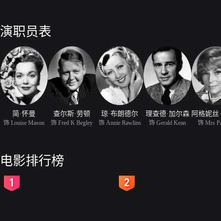
演职员表
简·怀曼
查尔斯·劳顿
琼·布朗德尔
理查德·加尔森
饰 Louise Mason
饰 Fred K Begley
饰 Annie Rawlins
饰 Gerald Kean
饰 Mrs Pa
电影排行榜
2
3