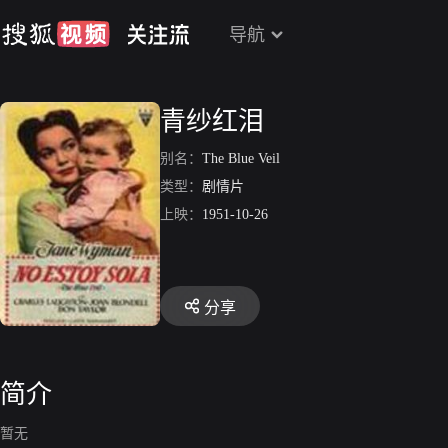
导航
青纱红泪
别名：
The Blue Veil
类型：
剧情片
上映：
1951-10-26
分享
简介
暂无