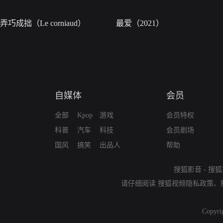
弄巧成拙（Le corniaud）
最爱（2021）
自媒体
会员
全部
Kpop
游戏
会员特权
科普
汽车
科技
会员剧场
国风
搞笑
出品人
帮助
搜狐影音
-
搜狐
请仔细阅读
搜狐视频隐私政策
、
Copyri