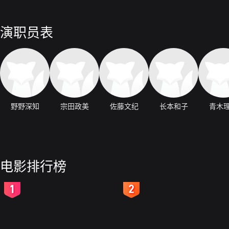
演职员表
野野深知
宗田政美
佐藤文纪
长本和子
青木
电影排行榜
2
3