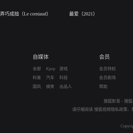
弄巧成拙（Le corniaud）
最爱（2021）
自媒体
会员
全部
Kpop
游戏
会员特权
科普
汽车
科技
会员剧场
国风
搞笑
出品人
帮助
搜狐影音
-
搜狐
请仔细阅读
搜狐视频隐私政策
、
Copyri