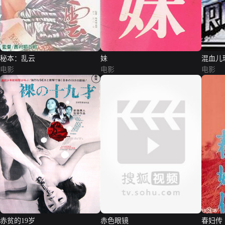
秘本：乱云
妹
混血儿
电影
电影
电影
赤贫的19岁
赤色眼镜
春妇传