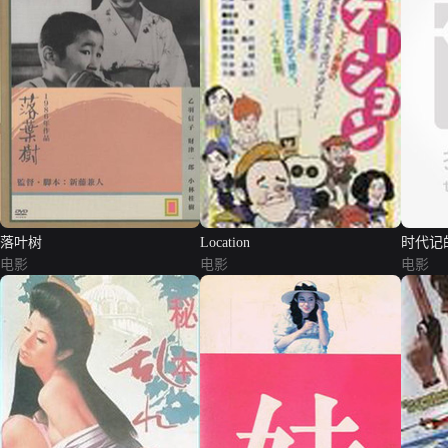
落叶树
Location
时代记
电影
电影
电影