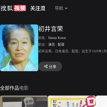
导航
初井言荣
别名：
Hatsui Kotoe
职业：
演员
/
配音
初井言荣，日本演员、配音，出生于1929年1
分享
全部作品
电影