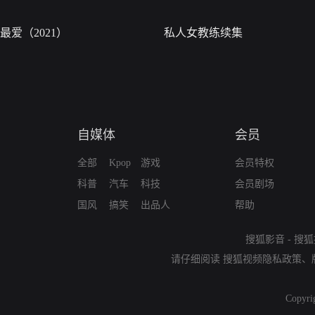
最爱（2021）
私人女教练续集
自媒体
会员
全部
Kpop
游戏
会员特权
科普
汽车
科技
会员剧场
国风
搞笑
出品人
帮助
搜狐影音
-
搜狐
请仔细阅读
搜狐视频隐私政策
、
Copyri