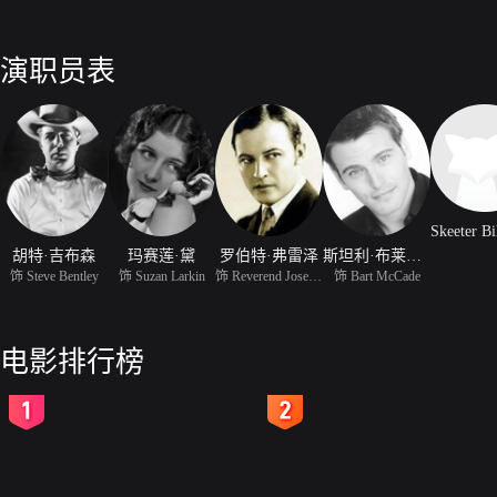
演职员表
胡特·吉布森
玛赛莲·黛
罗伯特·弗雷泽
斯坦利·布莱斯通
饰 Steve Bentley
饰 Suzan Larkin
饰 Reverend Joseph Dool
饰 Bart McCade
电影排行榜
2
3