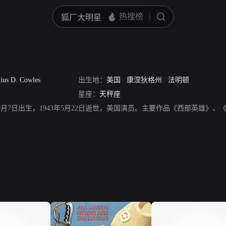
lius D. Cowles
出生地：
美国
/
康涅狄格州
/
法明顿
星座：
天秤座
，1877年10月7日出生，1943年5月22日逝世，美国演员。主要作品《西部英雄