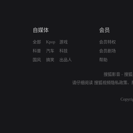
自媒体
会员
全部
Kpop
游戏
会员特权
科普
汽车
科技
会员剧场
国风
搞笑
出品人
帮助
搜狐影音
-
搜狐
请仔细阅读
搜狐视频隐私政策
、
Copyri