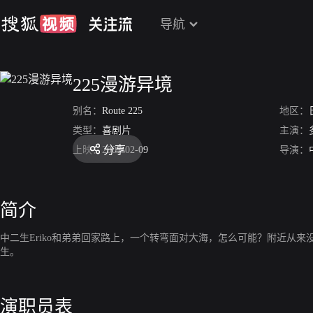
导航
225漫游异境
别名：
Route 225
地区：
类型：
喜剧片
主演：
分享
上映：
2007-02-09
导演：
简介
中二生Eriko和弟弟回家路上，一个转弯面对大海，怎么可能？附近从
生。
演职员表