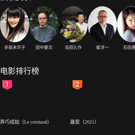
多部未华子
田中要次
岛田久作
崔洋一
石田
电影排行榜
2
3
弄巧成拙（Le corniaud）
最爱（2021）